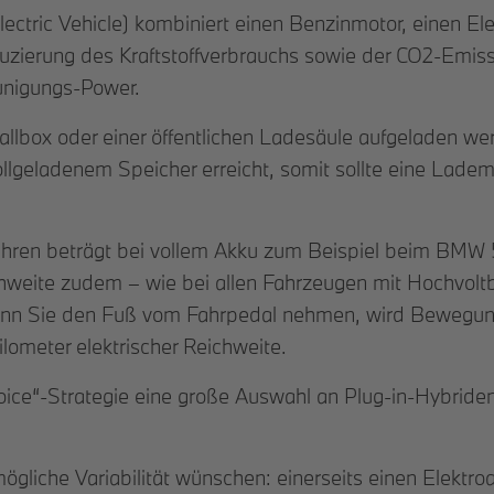
ectric Vehicle) kombiniert einen Benzinmotor, einen El
duzierung des Kraftstoffverbrauchs sowie der CO2-Emi
unigungs-Power.
llbox oder einer öffentlichen Ladesäule aufgeladen werd
ollgeladenem Speicher erreicht, somit sollte eine Lade
e Fahren beträgt bei vollem Akku zum Beispiel beim BMW
eichweite zudem – wie bei allen Fahrzeugen mit Hochvol
enn Sie den Fuß vom Fahrpedal nehmen, wird Bewegung
ilometer elektrischer Reichweite.
oice“-Strategie eine große Auswahl an Plug-in-Hybride
mögliche Variabilität wünschen: einerseits einen Elektroa