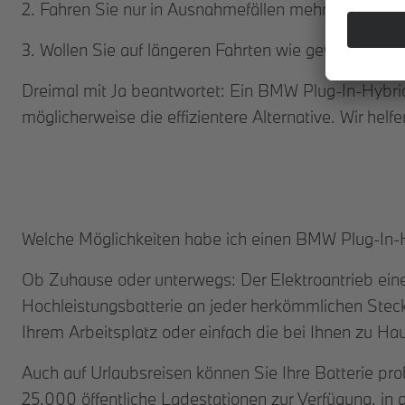
2. Fahren Sie nur in Ausnahmefällen mehr als 60 Kil
3. Wollen Sie auf längeren Fahrten wie gewohnt tan
Dreimal mit Ja beantwortet: Ein BMW Plug-In-Hybrid
möglicherweise die effizientere Alternative. Wir he
Welche Möglichkeiten habe ich einen BMW Plug-In-
Ob Zuhause oder unterwegs: Der Elektroantrieb eine
Hochleistungsbatterie an jeder herkömmlichen Steckd
Ihrem Arbeitsplatz oder einfach die bei Ihnen zu Ha
Auch auf Urlaubsreisen können Sie Ihre Batterie p
25.000 öffentliche Ladestationen zur Verfügung, in 