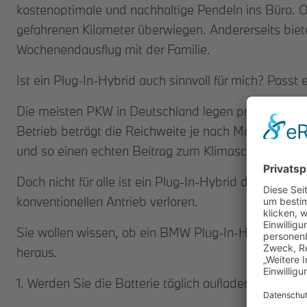
kostenoptimale und nachhaltige Pendeln ins Büro. O
gefahrenen Kilometer überwiegen. Andererseits biete
Wochenendausflug mit der Familie.
Ist ein Plug-In-Hybrid auch sinnvoll für mich? Pass
Die meisten PKW in Deutschland legen pro Tag nicht
Betrieb beträgt die Reichweite je nach Modell bis zu
und so einen echten Beitrag zum Klimaschutz zu lei
Doch nicht für alle ist ein Plug-In-Hybrid die best
konventionellen Antrieb verloren.
Sie wollen wissen, ob ein BMW Plug-In-Hybrid auch f
heraus.
1. Werden Sie die Batterie täglich aufladen können?