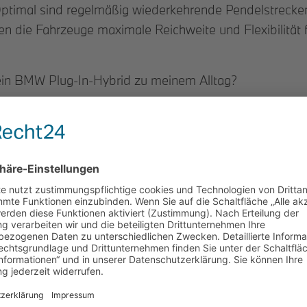
ptimal sind regelmäßig wiederkehrende Pendelstrecken 
n die Fahrzeuge maximale Reichweite und Flexibilität f
t ein BMW Plug-In-Hybrid zu meinem Alltag?
 mehr als 30 Kilometer zurück*. Die Batterie eines BMW
 68 Kilometer**. Für viele ist das mehr als genug, um zu
sten.
e Wahl. Wenn etwa der Elektroantrieb kaum zum Einsatz k
ür Sie ökologisch sinnvoll ist? Dann beantworten Sie e