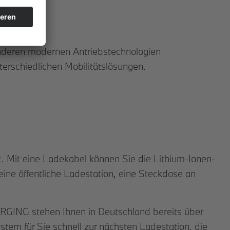
anderen modernen Antriebstechnologien
terschiedlichen Mobilitätslösungen.
. Mit eine Ladekabel können Sie die Lithium-Ionen-
ine öffentliche Ladestation, eine Steckdose an
ARGING stehen Ihnen in Deutschland bereits über
stem für Sie schnell zur nächsten Ladestation, die