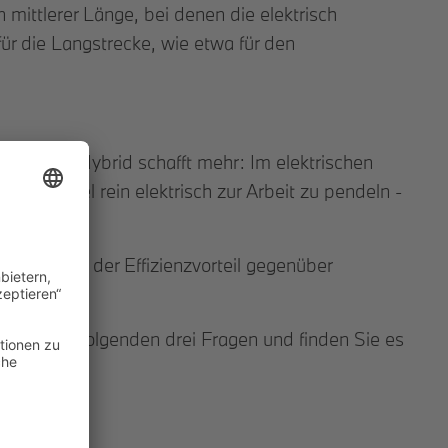
mittlerer Länge, bei denen die elektrisch
ür die Langstrecke, wie etwa für den
 Plug-In-Hybrid schafft mehr: Im elektrischen
m Beispiel rein elektrisch zur Arbeit zu pendeln -
ommt, geht der Effizienzvorteil gegenüber
infach die folgenden drei Fragen und finden Sie es