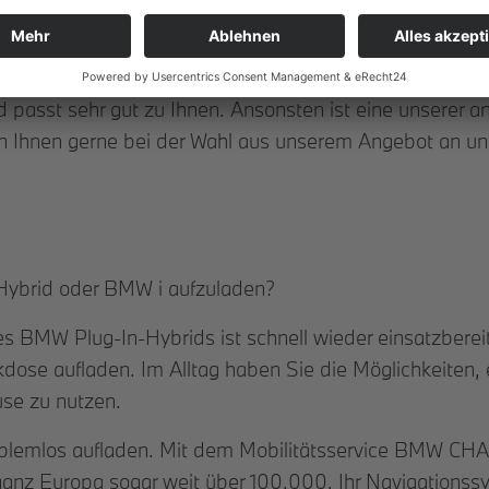
ometer pro Tag?
ken können?
 passt sehr gut zu Ihnen. Ansonsten ist eine unserer 
lfen Ihnen gerne bei der Wahl aus unserem Angebot an un
Hybrid oder BMW i aufzuladen?
s BMW Plug-In-Hybrids ist schnell wieder einsatzbereit
ose aufladen. Im Alltag haben Sie die Möglichkeiten, e
use zu nutzen.
roblemlos aufladen. Mit dem Mobilitätsservice BMW CH
ganz Europa sogar weit über 100.000. Ihr Navigationssy