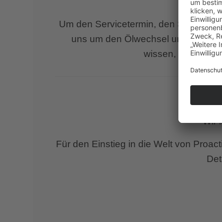
W
Um den Servicetermin, den Sie viellei
uns um den Ölwechsel und den Räde
wissen, an wen Si
Proac
Wir 
Für den Einstieg in die Welt von Proa
Det