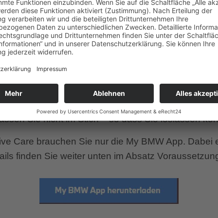
IR KÜMMERN UNS, DAMIT SIE ES NICHT MÜSSE
cht vergessen haben. Um die Warnmeldung, die Sie v
rwechsel, so dass Sie es nicht tun müssen. Und wen
e sich wenden sollen? Entspannen Sie sich. Wir mel
tive Care ist mehr als ein Produkt. Es ist ein Verspr
lassen Sie nicht im Stich – so dass Sie loslassen kö
ctive Care brauchen Sie nur die My BMW App. Dabei 
ails finden Sie weiter unten im Absatz Voraussetzun