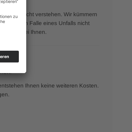
N.
ielleicht nicht verstehen. Wir kümmern
n Sie im Falle eines Unfalls nicht
den uns bei Ihnen.
echen:
nnen.
entstehen Ihnen keine weiteren Kosten.
gen.