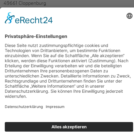
49661 Cloppenburg
E-Mail:
info@menke-gruppe.de
Tel.
04471-18438-0
Fax: 04471-4473
Öffnungszeiten:
Verkauf:
Mo-Fr.: 8-18 Uhr
Sa.: 09-13 Uhr
Service:
Mo-Fr.: 7:30-17 Uhr
Teile& Zubehör:
Mo.-Fr.: 08-17 Uhr
Datenschutzerklärung
Impressum
Rechtliche Hinweise
AGB
© Menke Gruppe | BMW Service in Südoldenburg 2026,
Powered by
Webmoves