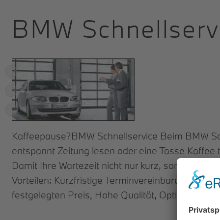
BMW Schnellserv
Kaffeepause?BMW Schnellservice Beim BMW Schnel
entspannt Zeitung lesen oder eine Tasse Kaffee t
Damit Ihre Wartezeit nicht nur kurz, sondern auc
Vorteilen: Kurzfristige Terminvereinbarung, Opt
festgelegten Preis, Hohe Qualität, Optimale K