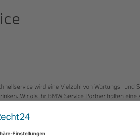
ice
lservice wird eine Vielzahl von Wartungs- und Ser
rinken. Wir als ihr BMW Service Partner halten eine 
h kurzweilig ist. Nutzen Sie unseren bequemen Schne
imale Zeitplanung, Uneingeschränkte Mobilität, Mod
osten und Maximale Kompetenz. Quelle BMW