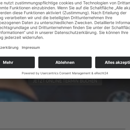
W UND MINI SERV
 MENKE! IN SÜDOLDEN
JETZT ONLINE TERMIN BUCHEN